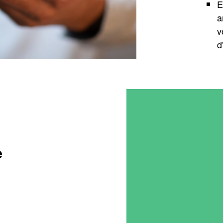
E
a
v
d
e