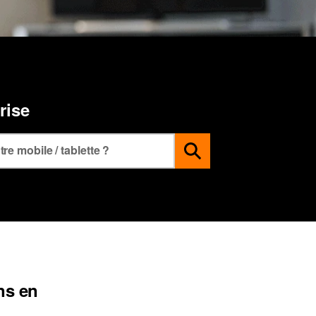
rise
ns en