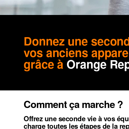
Donnez une second
vos anciens appare
grâce à
Orange Rep
Comment ça marche ?
Offrez une seconde vie à vos éq
charge toutes les étapes de la rep