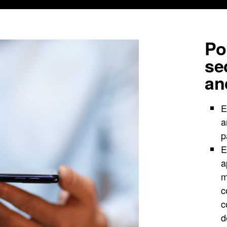
Po
se
an
E
a
p
E
a
m
c
c
d